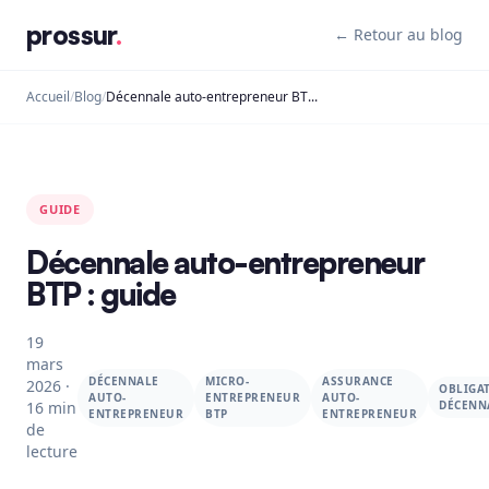
prossur
.
← Retour au blog
Accueil
/
Blog
/
Décennale auto-entrepreneur BTP : guide
GUIDE
Décennale auto-entrepreneur
BTP : guide
19
mars
DÉCENNALE
MICRO-
ASSURANCE
2026 ·
OBLIGA
AUTO-
ENTREPRENEUR
AUTO-
16 min
DÉCENN
ENTREPRENEUR
BTP
ENTREPRENEUR
de
lecture