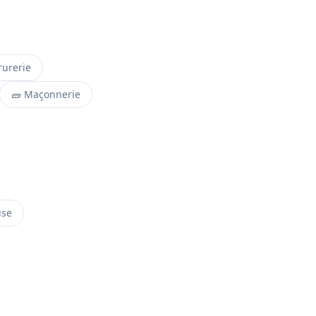
rurerie
🧱 Maçonnerie
use