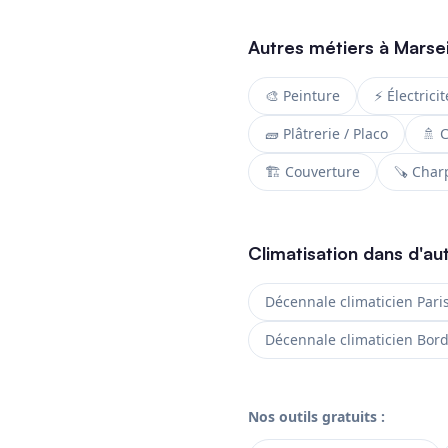
Autres métiers à Marsei
🎨 Peinture
⚡ Électricit
🧱 Plâtrerie / Placo
🚿 
🏗️ Couverture
🪚 Char
Climatisation dans d'aut
Décennale climaticien Pari
Décennale climaticien Bor
Nos outils gratuits :