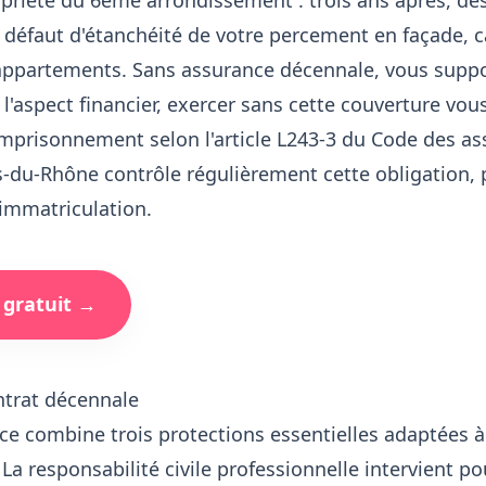
priété du 6ème arrondissement : trois ans après, des 
 défaut d'étanchéité de votre percement en façade, 
appartements. Sans assurance décennale, vous suppo
 l'aspect financier, exercer sans cette couverture vo
mprisonnement selon l'article L243-3 du Code des a
-du-Rhône contrôle régulièrement cette obligation, p
immatriculation.
 gratuit →
ntrat décennale
ce combine trois protections essentielles adaptées à
. La responsabilité civile professionnelle intervient