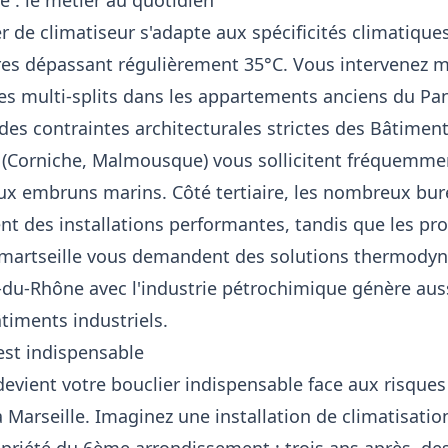
e : le métier au quotidien
er de climatiseur s'adapte aux spécificités climatiq
ires dépassant régulièrement 35°C. Vous intervenez 
mes multi-splits dans les appartements anciens du Pan
des contraintes architecturales strictes des Bâtiment
al (Corniche, Malmousque) vous sollicitent fréquemm
aux embruns marins. Côté tertiaire, les nombreux bur
ent des installations performantes, tandis que les 
martseille vous demandent des solutions thermodyn
du-Rhône avec l'industrie pétrochimique génère au
timents industriels.
est indispensable
evient votre bouclier indispensable face aux risques
à Marseille. Imaginez une installation de climatisati