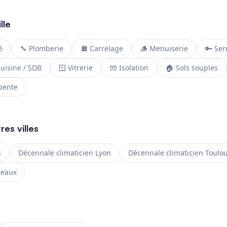
lle
é
🔧 Plomberie
🔲 Carrelage
🪵 Menuiserie
🔑 Ser
Cuisine / SDB
🪟 Vitrerie
🧤 Isolation
🏠 Sols souples
pente
res villes
s
Décennale climaticien Lyon
Décennale climaticien Toulo
deaux