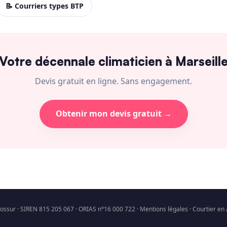
📝 Courriers types BTP
Votre décennale climaticien à Marseill
Devis gratuit en ligne. Sans engagement.
Obtenir mon devis gratuit →
ossur · SIREN 815 205 067 · ORIAS n°16 000 722 ·
Mentions légales
· Courtier en