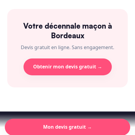
Votre décennale maçon à
Bordeaux
Devis gratuit en ligne. Sans engagement.
Obtenir mon devis gratuit →
© 2026 Prossur · SIREN 815 205 067 · ORIAS n°16 000 722 ·
Mentions
Mon devis gratuit →
légales
· Courtier en assurance